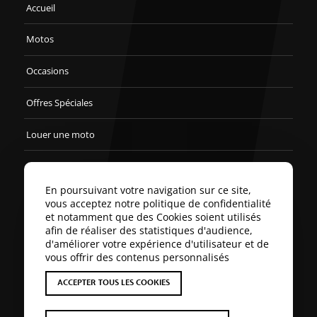
Accueil
Motos
Occasions
Offres Spéciales
Louer une moto
Accessoires et équipements
En poursuivant votre navigation sur ce site,
Magasin
vous acceptez notre politique de confidentialité
et notamment que des Cookies soient utilisés
Formulaire de parrainage
afin de réaliser des statistiques d'audience,
d'améliorer votre expérience d'utilisateur et de
vous offrir des contenus personnalisés
Enquête de satisfaction Kawasaki
ACCEPTER TOUS LES COOKIES